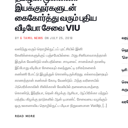
இயக்குநர்களுடன்
கைகோர்த்து வரும் புதிய
வீடியோ சேவை VIU
வதந
BY
G TAMIL NEWS
ON JULY 25, 2018
வளர்ந்து வரும் தொழில்நுட்பப் புரட்சியில் இனி
ஹெச
கேளிக்கைகளுக்குப் பஞ்சமேயில்லை. அது சினிமாவாகத்தான்
‘செ
இருக்க வேண்டும் என்பதில்லை. சாடிலைட் சானல்கள் தாண்டி
இப்போது வீடியோ சேவையும் கலந்துகட்டி ரசிகர்களைக்
டிச
கண்ணி போட்டு இழுத்துக் கொண்டிருக்கிறது. எல்லாவற்றையும்
காணத்தான் கண்கள் கோடி வேண்டும். அந்த வரிசையில்
சென
அமெரிக்காவின் சிலிக்கான் வேலியில் தலைமையகத்தை
கரு
கொண்டு, இந்தியா, தென் கிழக்கு ஆசியா, ஆப்பிரிக்கா மற்றும்
மத்திய கிழக்கு நாடுகளில் ஆன் டிமாண்ட் சேவையை வழங்கும்
வரவே
ஒரு உலகளாவிய தொழில்நுட்ப மீடியா நிறுவனமான Vuclip, […]
READ MORE