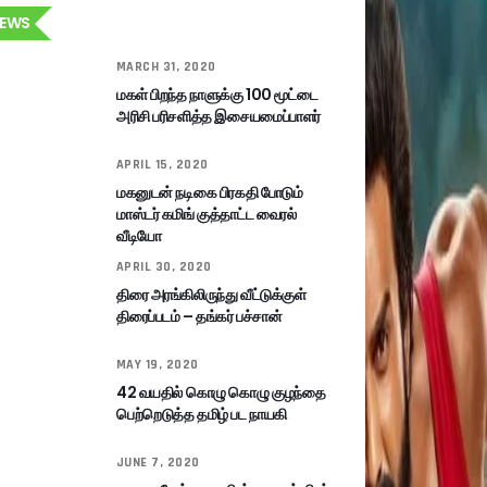
EWS
MARCH 31, 2020
மகள் பிறந்த நாளுக்கு 100 மூட்டை
அரிசி பரிசளித்த இசையமைப்பாளர்
APRIL 15, 2020
மகனுடன் நடிகை பிரகதி போடும்
மாஸ்டர் கமிங் குத்தாட்ட வைரல்
வீடியோ
APRIL 30, 2020
திரை அரங்கிலிருந்து வீட்டுக்குள்
திரைப்படம் – தங்கர் பச்சான்
MAY 19, 2020
42 வயதில் கொழு கொழு குழந்தை
பெற்றெடுத்த தமிழ் பட நாயகி
JUNE 7, 2020