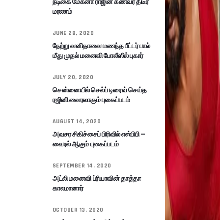
நடிகை மேக்னா ராஜின் கணவர் திடீர்
மரணம்
JUNE 28, 2020
நேற்று வனிதாவை மணந்த பீட்டர் பால்
மீது முதல் மனைவி போலீஸில் புகார்
JULY 20, 2020
சென்னையில் செல்ப் டிரைவ் செய்த
ரஜினி வைரலாகும் புகைப்படம்
AUGUST 14, 2020
அவசர சிகிச்சைப் பிரிவில் எஸ்பிபி –
வைரல் ஆகும் புகைப்படம்
SEPTEMBER 14, 2020
அட்லி மனைவி ப்ரியாவின் தாத்தா
காலமானார்
OCTOBER 13, 2020