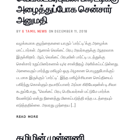
அழைத்துப்போக சென்சார்
அனுமதி
BY
G TAMIL NEWS
ON DECEMBER 11, 2018
வழக்கமாக குழந்தைகளை யாரும் ‘பார்ட்டி’க்கு அழைக்க
மாட்டார்கள். ஆனால் வெங்கட் பிரபு அவர்களுக்கு ஆதரவாக
இருக்கிறார். ஆம், வெங்கட் பிரபுவின் பார்ட்டி படத்துக்கு
சென்சார் உறுப்பினர்களால் யு/ஏ சான்றிதழ் அளிக்கப்பட்டுள்ளது.
அனைவரும் பார்த்து மகிழும் ஒரு அழகான பொழுதுபோக்குப்
படமாக இருக்கும் ‘பார்ட்டி’. இந்த மகிழ்ச்சியான செய்தியைப்
பகிர்ந்து கொள்ளும் தயாரிப்பாளர் அம்மா கிரியேஷன்ஸ் டி.சிவா
கூறும்போது, “வெங்கட் பிரபு பெரியவர்கள் மட்டுமே பார்க்க
வேண்டும் என்று நினைத்து மிகைப்படுத்தி எந்த படத்தையும்
எடுத்ததில்லை. அவரது முந்தைய […]
READ MORE
தமிழின் முன்னணி