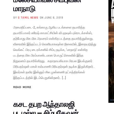
மாநாடு
BY
G TAMIL NEWS
ON JUNE 8, 2019
அமைதிப்படை-2, கங்காரு ஆகிய படங்களை தயாரித்த
தயாரிப்பாளர் சுரேஷ் காமாட்சியின் வி ஹவுஸ் புரொடக்சன்ஸ்,
தற்போது மிக மிக அவசரம் என்கிற படத்தை தயாரித்துள்ளது.
விரைவில் இந்தப்படம் வெளியாகவுள்ள நிலையில், இதையடுத்து
வெங்கட் பிரபு டைரக்சனில் சிம்பு நடிக்க, ‘மாநாடு’ என்கிற
படத்தை மிக பிரம்மாண்டமான பொருட்செலவில் இந்த
நிறுவனம் தயாரிக்கிறது. கதாநாயகியாக பிரபல இயக்குனர்
பிரியதர்ஷன் மகள் கல்யாணி பிரியதர்ஷன் நடிக்க இருக்கிறார்..
இவர்கள் தவிர இன்னும் சில முன்னணி நட்சத்திரங்கள்
இந்தப்படத்தில் இடம்பெறுகின்றனர்.. […]
READ MORE
கசட தபற ஆந்தாலஜி
படமல்ல – சிம்புதேவன்