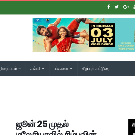
திரைப்படம்
கல்வி
பல்சுவை
சிறப்புக் கட்டுரை
ஜூன் 25 முதல்
மலேசியாவில் சிம்புவின்