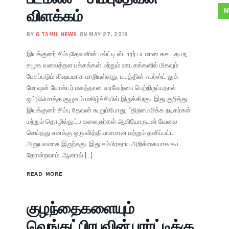
விளக்கம்
N
BY
G TAMIL NEWS
ON MAY 27, 2019
இயக்குனர் சிம்புதேவனின் மல்ட்டி ஸ்டாரர் படமான கசட தபற,
சமூக வலைத்தள பக்கங்கள் மற்றும் ஊடகங்களில் மிகவும்
பேசப்படும் விஷயமாக மாறியுள்ளது. படத்தின் ஃபர்ஸ்ட் லுக்
மோஷன் போஸ்டர் மகத்தான வரவேற்பை பெற்றிருப்பதால்
ஒட்டுமொத்த குழுவும் மகிழ்ச்சியில் இருக்கிறது. இது குறித்து
இயக்குனர் சிம்பு தேவன் கூறும்போது, “திறமைமிக்க நடிகர்கள்
மற்றும் தொழில்நுட்ப கலைஞர்கள் ஆகியோருடன் வேலை
செய்தது எனக்கு ஒரு வித்தியாசமான மற்றும் தனிப்பட்ட
அனுபவமாக இருந்தது. இது சம்பிரதாய அறிக்கையாக கூட
தோன்றலாம். ஆனால் […]
READ MORE
குழந்தைகளையும்
வெங்கட்பிரபுவின் பார்ட்டிக்கு