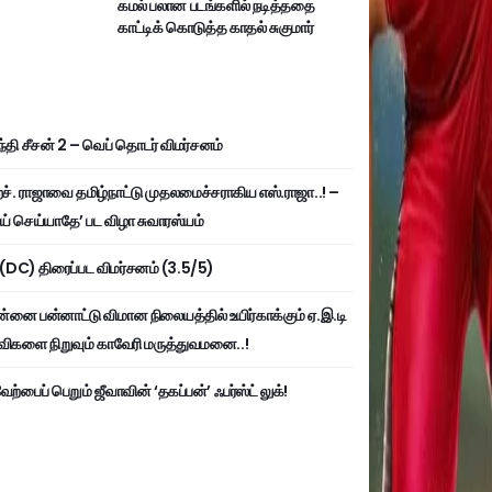
கமல் பலான படங்களில் நடித்ததை
காட்டிக் கொடுத்த காதல் சுகுமார்
்தி சீசன் 2 – வெப் தொடர் விமர்சனம்
். ராஜாவை தமிழ்நாட்டு முதலமைச்சராகிய எஸ்.ராஜா..! –
ய் செய்யாதே’ பட விழா சுவாரஸ்யம்
ி (DC) திரைப்பட விமர்சனம் (3.5/5)
்னை பன்னாட்டு விமான நிலையத்தில் உயிர்காக்கும் ஏ.இ.டி
விகளை நிறுவும் காவேரி மருத்துவமனை..!
ற்பைப் பெறும் ஜீவாவின் ‘தகப்பன்’ ஃபர்ஸ்ட் லுக்!