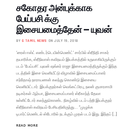
சகோதர அன்புக்காக
பேய்பசி க்கு
இசையமைத்தேன் – யுவன்
BY
G TAMIL NEWS
ON JULY 19, 2018
‘ரைஸ் ஈஸ்ட் எண்டர்டெயின்மெண்ட்’ சார்பில் ஸ்ரீநிதி சாகர்
தயாரிக்க, ஸ்ரீநிவாஸ் கவிநயம் இயக்கத்தில் உருவாகியிருக்கும்
படம் ‘பேய்பசி’. யுவன் ஷங்கர் ராஜா இசையமைத்திருக்கும் இந்த
படத்தின் இசை வெளியீட்டு விழாவில் இசையமைப்பாளர்
சந்தோஷ் நாராயணன் கலந்து கொண்டு இசையை
வெளியிட்டார். இயக்குநர்கள் வெங்கட்பிரபு, நலன் குமாரசாமி
நடிகர்கள் ஆர்யா, இசையமைப்பாளர் ஸ்ரீகாந்த் தேவா
உள்ளிட்டோர் கலந்துகொண்ட நிகழ்வில் படம் பற்றி இயக்குநர்
ஸ்ரீநிவாஸ் கவிநயம் பேசியதிலிருந்து…. “முழுக்க
டிபார்ட்மெண்டல் ஸ்டோரில் நடக்கும் முதல் படம் இது. இந்தப் […]
READ MORE