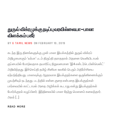
துருவ் விக்ரமுக்கு நடிப்பு வரவில்லையா-பாலா
விளக்கம் பகீர்
BY
G TAMIL NEWS
ON FEBRUARY 10, 2019
கடந்த இரு தினங்களுக்கு முன் பாலா இயக்கத்தில் துருவ் விக்ரம்
அறிமுகமாகும் ‘வர்மா’ படம் திருப்தி தராததால் அதனை வெளியிடாமல்
குப்பையில் போடுவதாக தயாரிப்பு நிறுவனமான ‘இ4 என்டர்டெயின்மென்ட்’
அறிவித்தது. இச்செய்தி தமிழ் சினிமா உலகில் பெரும் அதிர்ச்சியை
ஏற்படுத்தியது. பாலாவுக்கு ஆதரவாக இயக்குநர்களை ஒருங்கிணைக்கும்
முயற்சியும் நடந்தது. படத்தில் என்ன குறை என்பதை இயக்குநர்கள்
பார்வையில் காட்டாமல் அதை அழிக்கக் கூடாது என்று இயக்குநர்கள்
போர்க்குரல் எழுப்பினர். இந்நிலையில் பாலா நேற்று மௌனம் கலைத்தார்.
அவர் […]
READ MORE