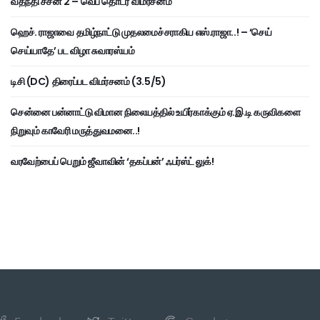
வதந்தி சீசன் 2 – வெப் தொடர் விமர்சனம்
ஹெச். ராஜாவை தமிழ்நாட்டு முதலமைச்சராகிய எஸ்.ராஜா..! – ‘செய்
செய்யாதே’ பட விழா சுவாரஸ்யம்
டிசி (DC) திரைப்பட விமர்சனம் (3.5/5)
சென்னை பன்னாட்டு விமான நிலையத்தில் உயிர்காக்கும் ஏ.இ.டி கருவிகளை
நிறுவும் காவேரி மருத்துவமனை..!
வரவேற்பைப் பெறும் ஜீவாவின் ‘தகப்பன்’ ஃபர்ஸ்ட் லுக்!