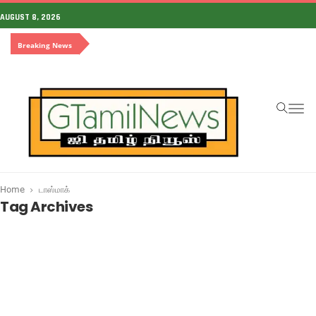
AUGUST 8, 2026
Breaking News
To
na
Home
டாஸ்மாக்
Tag Archives