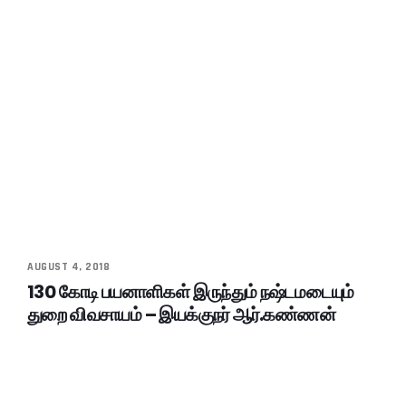
AUGUST 4, 2018
130 கோடி பயனாளிகள் இருந்தும் நஷ்டமடையும்
துறை விவசாயம் – இயக்குநர் ஆர்.கண்ணன்