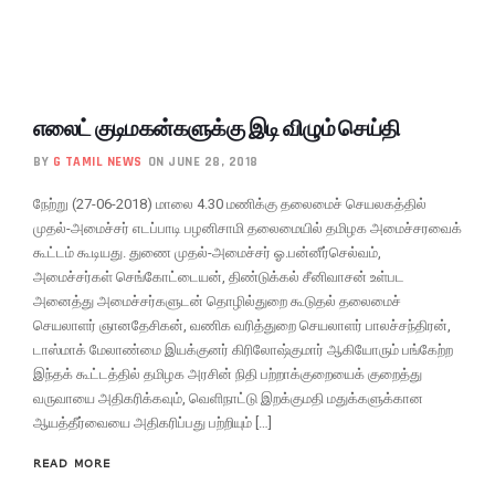
எலைட் குடிமகன்களுக்கு இடி விழும் செய்தி
BY
G TAMIL NEWS
ON JUNE 28, 2018
நேற்று (27-06-2018) மாலை 4.30 மணிக்கு தலைமைச் செயலகத்தில்
முதல்-அமைச்சர் எடப்பாடி பழனிசாமி தலைமையில் தமிழக அமைச்சரவைக்
கூட்டம் கூடியது. துணை முதல்-அமைச்சர் ஓ.பன்னீர்செல்வம்,
அமைச்சர்கள் செங்கோட்டையன், திண்டுக்கல் சீனிவாசன் உள்பட
அனைத்து அமைச்சர்களுடன் தொழில்துறை கூடுதல் தலைமைச்
செயலாளர் ஞானதேசிகன், வணிக வரித்துறை செயலாளர் பாலச்சந்திரன்,
டாஸ்மாக் மேலாண்மை இயக்குனர் கிரிலோஷ்குமார் ஆகியோரும் பங்கேற்ற
இந்தக் கூட்டத்தில் தமிழக அரசின் நிதி பற்றாக்குறையைக் குறைத்து
வருவாயை அதிகரிக்கவும், வெளிநாட்டு இறக்குமதி மதுக்களுக்கான
ஆயத்தீர்வையை அதிகரிப்பது பற்றியும் […]
READ MORE