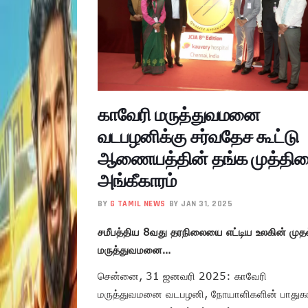
காவேரி மருத்துவமனை
வடபழனிக்கு சர்வதேச கூட்டு
ஆணையத்தின் தங்க முத்திர
அங்கீகாரம்
BY
G TAMIL NEWS
BY JAN 31, 2025
சமீபத்திய 8வது தரநிலையை எட்டிய உலகின் முதல
மருத்துவமனை…
சென்னை, 31 ஜனவரி 2025: காவேரி
மருத்துவமனை வடபழனி, நோயாளிகளின் பாதுகாப