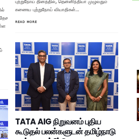
புற்றுநோய் தினத்தில், தென்னிந்தியா முழுவதும்
கணைய புற்றுநோய் வியாதிகள்…
ல்
வதேச
READ MORE
ள்ள
ம்
TATA AIG நிறுவனம் புதிய
கூடுதல் பலன்களுடன் தமிழ்நாடு