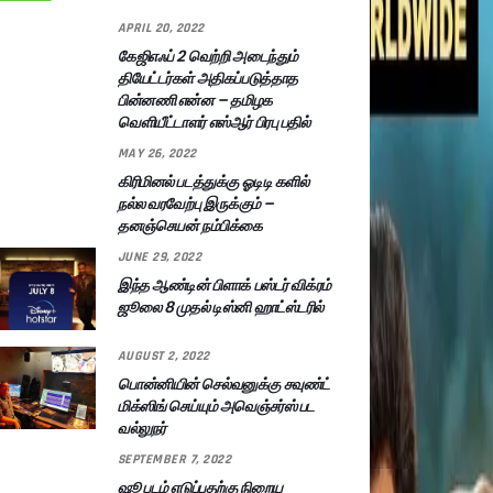
APRIL 20, 2022
கேஜிஎஃப் 2 வெற்றி அடைந்தும்
தியேட்டர்கள் அதிகப்படுத்தாத
பின்னணி என்ன – தமிழக
வெளியீட்டாளர் எஸ்ஆர் பிரபு பதில்
MAY 26, 2022
கிரிமினல் படத்துக்கு ஓடிடி களில்
நல்ல வரவேற்பு இருக்கும் –
தனஞ்செயன் நம்பிக்கை
JUNE 29, 2022
இந்த ஆண்டின் பிளாக் பஸ்டர் விக்ரம்
ஜூலை 8 முதல் டிஸ்னி ஹாட்ஸ்டரில்
AUGUST 2, 2022
பொன்னியின் செல்வனுக்கு சவுண்ட்
மிக்ஸிங் செய்யும் அவெஞ்சர்ஸ் பட
வல்லுநர்
SEPTEMBER 7, 2022
ஷூ படம் எடுப்பதற்கு நிறைய