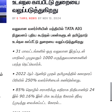
உடல்நல காப்பீட்டு துறையை
வலுப்படுத்துகிறது
BY
G TAMIL NEWS
BY NOV 13, 2024
வலுவான வளர்ச்சியின் மத்தியில் TATA AIG
நிறுவனம் புதிய கூடுதல் பலன்களுடன் தமிழ்நாடு
உடல்நல காப்பீட்டு துறையை வலுப்படுத்துகிறது
• 31 மாவட்டங்களில் ஒரு வலுவான இருப்புடன்
மாநிலம் முழுவதும் 1000 மருத்துவமனைகளின்
பரந்த நெட்வொர்க்.
• 2022 ஆம் ஆண்டு முதல் தமிழகத்தில் சுகாதாரப்
ம்
பிரிவில் 250% வளர்ச்சியைக் கண்டுள்ளது.
• 85% தொழில் சராசரிக்கு எதிராக நிதியாண்டு 24
இல் 90.16% இன் மிக உயர்ந்த கோரல் தீர்வு
-
(முடித்து வைக்கப்பட்ட கோரல்…