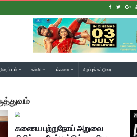
திரைப்படம்
கல்வி
பல்சுவை
சிறப்புக் கட்டுரை
த்துவம்
கணைய புற்றுநோய் அறுவை