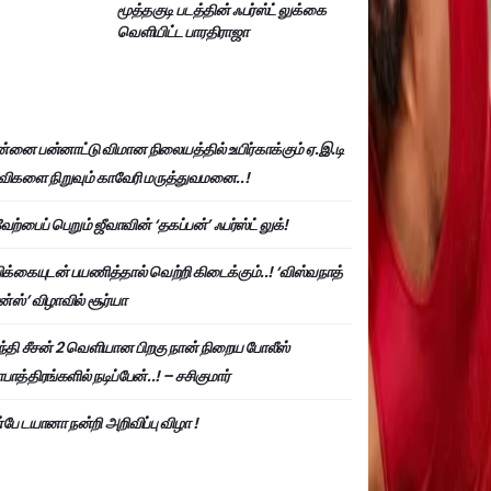
மூத்தகுடி படத்தின் ஃபர்ஸ்ட் லுக்கை
வெளியிட்ட பாரதிராஜா
்னை பன்னாட்டு விமான நிலையத்தில் உயிர்காக்கும் ஏ.இ.டி
விகளை நிறுவும் காவேரி மருத்துவமனை..!
ேற்பைப் பெறும் ஜீவாவின் ‘தகப்பன்’ ஃபர்ஸ்ட் லுக்!
பிக்கையுடன் பயணித்தால் வெற்றி கிடைக்கும்..! ‘விஸ்வநாத்
ன்ஸ்’ விழாவில் சூர்யா
்தி சீசன் 2 வெளியான பிறகு நான் நிறைய போலீஸ்
ாத்திரங்களில் நடிப்பேன்..! – சசிகுமார்
பே டயானா நன்றி அறிவிப்பு விழா !