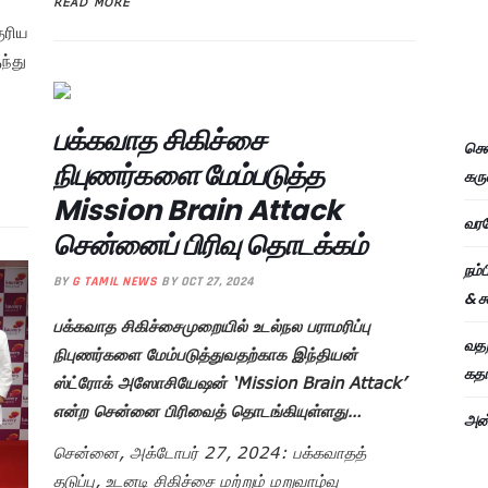
READ MORE
ுரிய
ந்து
பக்கவாத சிகிச்சை
சென
நிபுணர்களை மேம்படுத்த
கரு
Mission Brain Attack
வரவ
சென்னைப் பிரிவு தொடக்கம்
நம்
BY
G TAMIL NEWS
BY OCT 27, 2024
& ச
பக்கவாத சிகிச்சைமுறையில் உடல்நல பராமரிப்பு
வதந
நிபுணர்களை மேம்படுத்துவதற்காக இந்தியன்
கதாப
ஸ்ட்ரோக் அஸோசியேஷன் ‘Mission Brain Attack’
என்ற சென்னை பிரிவைத் தொடங்கியுள்ளது…
அன்
சென்னை, அக்டோபர் 27, 2024: பக்கவாதத்
தடுப்பு, உடனடி சிகிச்சை மற்றும் மறுவாழ்வு