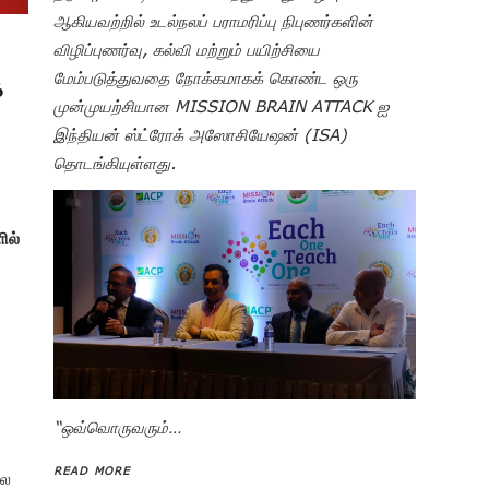
ஆகியவற்றில் உடல்நலப் பராமரிப்பு நிபுணர்களின்
விழிப்புணர்வு, கல்வி மற்றும் பயிற்சியை
க
மேம்படுத்துவதை நோக்கமாகக் கொண்ட ஒரு
முன்முயற்சியான MISSION BRAIN ATTACK ஐ
இந்தியன் ஸ்ட்ரோக் அஸோசியேஷன் (ISA)
தொடங்கியுள்ளது.
ில்
“ஒவ்வொருவரும்…
READ MORE
பல