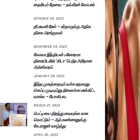
தைரியம் தேவை – நக்கீரன் கோபால்
OCTOBER 20, 2022
தீபாவளி ரேஸ் – சர்தாருக்கு அதிக
திரை அரங்குகள்
NOVEMBER 25, 2022
கோவா இந்தியன் பனோரமா
திரையிடலில் ‘கிடா’ பெற்ற அரிதான
அங்கீகாரம்
JANUARY 29, 2023
இந்த முகத்தையும் வச்சு ஏதாவது
செய்ய முடியும்னு நினைச்சா என்கிட்ட
வாங்க – யோகிபாபு
MARCH 21, 2023
பெட்டியை திறந்து வையுங்க காசு
கொட்டும் – ஆர்.கண்ணனுக்கு
கே.ராஜன் வாழ்த்து
APRIL 30, 2023