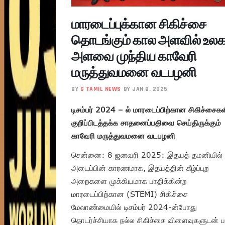
மாரடைப்புக்கான சிகிச்சை
தொடங்கும் கால அளவில் உல
அளவை முந்திய காவேரி
மருத்துவமனை வடபழனி
BY
G TAMIL NEWS
BY JAN 8, 2025
டிசம்பர் 2024 – ல் மாரடைப்பிற்கான சிகிச்சைகள
குறிப்பிடத்தக்க சாதனைப்பதிவை செய்திருக்கும்
காவேரி மருத்துவமனை வடபழனி
சென்னை: 8 ஜனவரி 2025: இதயத் தமனியில்
அடைப்பின் காரணமாக, இதயத்தின் கீழ்ப்புற
அறைகளை முக்கியமாக பாதிக்கின்ற
மாரடைப்பிற்கான (STEMI) சிகிச்சை
மேலாண்மையில் டிசம்பர் 2024-ன்போது
தொடர்ச்சியாக நல்ல சிகிச்சை விளைவுகளுடன் 