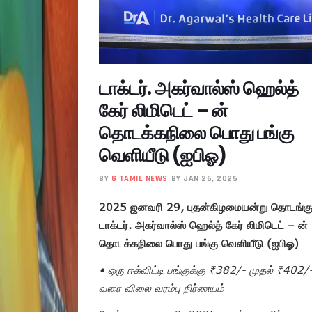
டாக்டர். அகர்வால்ஸ் ஹெல்த்
கேர் லிமிடெட் – ன்
தொடக்கநிலை பொது பங்கு
வெளியீடு (ஐபிஓ)
BY
G TAMIL NEWS
BY JAN 26, 2025
2025 ஜனவரி 29, புதன்கிழமையன்று தொடங்கு
டாக்டர். அகர்வால்ஸ் ஹெல்த் கேர் லிமிடெட் – ன்
தொடக்கநிலை பொது பங்கு வெளியீடு (ஐபிஓ)
• ஒரு ஈக்விட்டி பங்குக்கு ₹382/- முதல் ₹402/
வரை விலை வரம்பு நிர்ணயம்