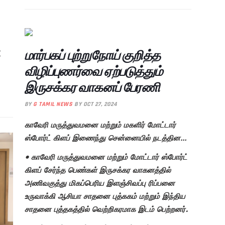
மார்பகப் புற்றுநோய் குறித்த
I
விழிப்புணர்வை ஏற்படுத்தும்
இருசக்கர வாகனப் பேரணி
BY
G TAMIL NEWS
BY OCT 27, 2024
காவேரி மருத்துவமனை மற்றும் மகளிர் மோட்டார்
ஸ்போர்ட் கிளப் இணைந்து சென்னையில் நடத்தின…
• காவேரி மருத்துவமனை மற்றும் மோட்டார் ஸ்போர்ட்
கிளப் சேர்ந்த பெண்கள் இருசக்கர வாகனத்தில்
அணிவகுத்து மிகப்பெரிய இளஞ்சிவப்பு ரிப்பனை
உருவாக்கி ஆசியா சாதனை புத்ககம் மற்றும் இந்திய
சாதனை புத்தகத்தில் வெற்றிகரமாக இடம் பெற்றனர்.