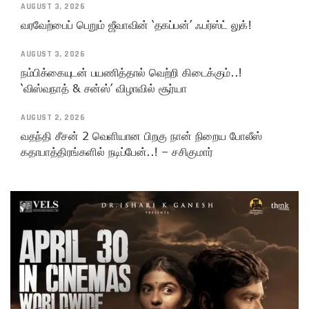
AUGUST 3, 2026
வரவேற்பைப் பெறும் ஜீவாவின் ‘தகப்பன்’ ஃபர்ஸ்ட் லுக்!
AUGUST 3, 2026
நம்பிக்கையுடன் பயணித்தால் வெற்றி கிடைக்கும்..!
‘விஸ்வநாத் & சன்ஸ்’ விழாவில் சூர்யா
AUGUST 2, 2026
வதந்தி சீசன் 2 வெளியான பிறகு நான் நிறைய போலீஸ்
கதாபாத்திரங்களில் நடிப்பேன்..! – சசிகுமார்