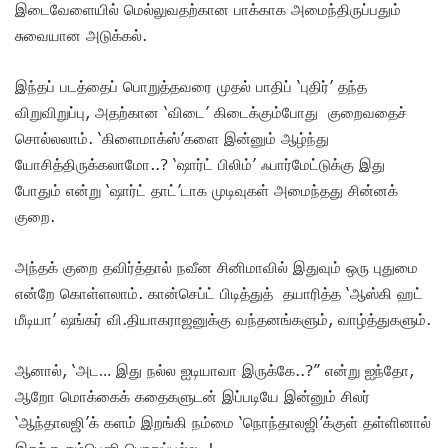
இடைவேளையில் மெல்லுவதற்கான பாக்காக அமைந்திருப்பதும்
சுவையான அடுக்கல்.
இந்தப் படத்தைப் பொறுத்தவரை முதல் பாதிப் ‘புதிர்’ தந்த
விறுவிறுப்பு, அதற்கான ‘விடை’ கிடைக்கும்போது குறைவதைச்
சொல்லலாம். ‘கிளைமாக்ஸ்’களை இன்னும் ஆழ்ந்து
யோசித்திருக்கலாமோ..? ‘ஷார்ட் பிலிம்’ ஃபார்மேட்டுக்கு இது
போதும் என்று ‘ஷார்ட் தாட்’டாக முடிவுகள் அமைந்தது சின்னக்
குறை.
அந்தக் குறை தவிர்த்தால் நவீன சினிமாவில் இதுவும் ஒரு புதுமை
என்றே கொள்ளலாம். கான்செப்ட் பிடித்துத் தயாரித்த ‘ஆஸ்கி ஹட்
மீடியா’ ஷங்கர் வி.தியாகராஜனுக்கு வந்தனங்களும், வாழ்த்துகளும்.
ஆனால், ‘அட… இது நல்ல ஐடியாவா இருக்கே..?” என்று ஐந்தோ,
ஆறோ மொக்கைக் கதைகளுடன் இப்படியே இன்னும் சிலர்
‘ஆந்தாலஜி’க் களம் இறங்கி நம்மை ‘நொந்தாலஜி’க்குள் தள்ளினால்
இதற்கு கம்பெனி பொறுப்பல்ல..!