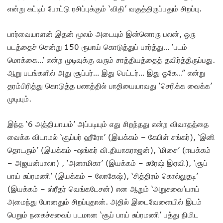
என்று கட்டிப் போட்டு ரசிப்புக்கும் ‘விதி’ வகுத்திருப்பதும் சிறப்பு.
பார்வையாளன் இதன் மூலம் அடையும் இன்னொரு பலன், ஒரு
படத்தைச் சென்று 150 ரூபாய் கொடுத்துப் பார்த்து… ‘படம்
மொக்கை…’ என்ற முடிவுக்கு வரும் சாத்தியத்தைத் தவிர்த்திருப்பது.
ஆறு படங்களில் அது சூப்பர்… இது பெட்டர்… இது ஓகே…” என்று
தரம்பிரித்து கொடுத்த பணத்தில் பாதியையாவது ‘செரிக்க வைக்க’
முடியும்.
இந்த ‘6 அத்தியாயம்’ அப்படியும் எது சிறந்தது என்ற விவாதத்தை
வைக்க விடாமல் ‘சூப்பர் ஹீரோ’ (இயக்கம் – கேபிள் சங்கர்), ‘இனி
தொடரும்’ (இயக்கம் -ஷங்கர் வி.தியாகராஜன்), ‘மிசை’ (ஈயக்கம்
– அஜயன்பாலா) , ‘அனாமிகா’ (இயக்கம் – சுரேஷ் இஏவி), ‘சூப்
பாய் சுப்ரமணி’ (இயக்கம் – லோகேஷ்), ‘சித்திரம் கொல்லுதடி’
(இயக்கம் – ஸ்ரீதர் வெங்கடேசன்) என ஆறும் ‘அறுசுவை’யாய்
அமைந்து போனதும் சிறப்புதான். அதில் இடைவேளையில் இடம்
பெறும் நகைச்சுவைப் படமான ‘சூப் பாய் சுப்ரமணி’ பத்து நிமிட