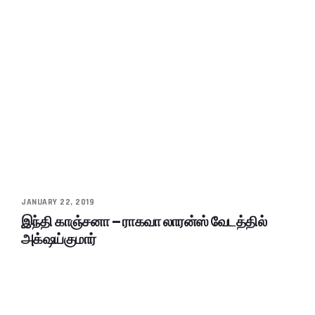
JANUARY 22, 2019
இந்தி காஞ்சனா – ராகவா லாரன்ஸ் வேடத்தில்
அக்‌ஷய்குமார்