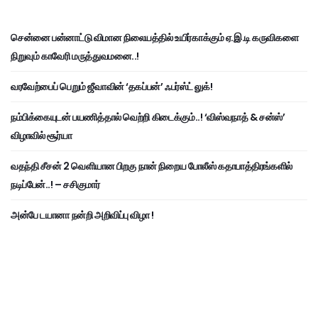
சென்னை பன்னாட்டு விமான நிலையத்தில் உயிர்காக்கும் ஏ.இ.டி கருவிகளை
நிறுவும் காவேரி மருத்துவமனை..!
வரவேற்பைப் பெறும் ஜீவாவின் ‘தகப்பன்’ ஃபர்ஸ்ட் லுக்!
நம்பிக்கையுடன் பயணித்தால் வெற்றி கிடைக்கும்..! ‘விஸ்வநாத் & சன்ஸ்’
விழாவில் சூர்யா
வதந்தி சீசன் 2 வெளியான பிறகு நான் நிறைய போலீஸ் கதாபாத்திரங்களில்
நடிப்பேன்..! – சசிகுமார்
அன்பே டயானா நன்றி அறிவிப்பு விழா !